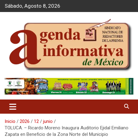
S
Sábado, Agosto 8, 2026
a
l
t
a
r
a
l
c
o
n
t
Agenda Informativa
e
n
i
d
o
Inicio
2026
12
junio
TOLUCA. – Ricardo Moreno Inaugura Auditorio Ejidal Emiliano
Zapata en Beneficio de la Zona Norte del Municipio