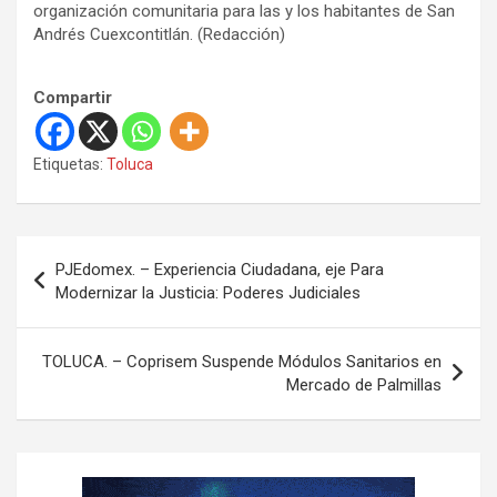
organización comunitaria para las y los habitantes de San
Andrés Cuexcontitlán. (Redacción)
Compartir
Etiquetas:
Toluca
N
PJEdomex. – Experiencia Ciudadana, eje Para
a
Modernizar la Justicia: Poderes Judiciales
v
e
TOLUCA. – Coprisem Suspende Módulos Sanitarios en
Mercado de Palmillas
g
a
c