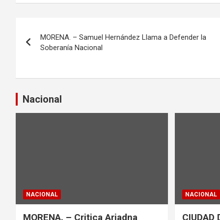
N
MORENA. – Samuel Hernández Llama a Defender la
a
Soberanía Nacional
v
e
Nacional
g
a
c
i
ó
NACIONAL
NACIONAL
n
MORENA. – Critica Ariadna
CIUDAD 