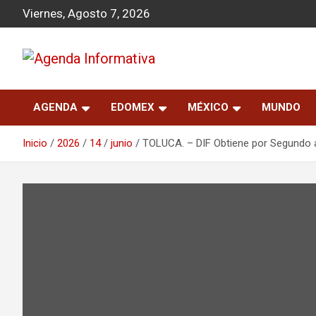
S
Viernes, Agosto 7, 2026
a
l
t
a
Agenda Informativa
r
a
AGENDA
EDOMEX
MÉXICO
MUNDO
l
c
o
Inicio
2026
14
junio
TOLUCA. – DIF Obtiene por Segundo añ
n
t
e
n
i
d
o