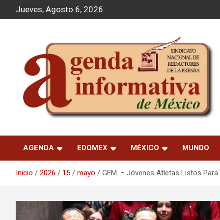
S
Jueves, Agosto 6, 2026
a
l
t
a
r
a
l
c
o
n
t
Agenda Informativa
e
n
AGENDA
EDOMEX
MÉXICO
MUNDO
i
d
o
Inicio
2026
15
mayo
GEM. – Jóvenes Atletas Listos Para