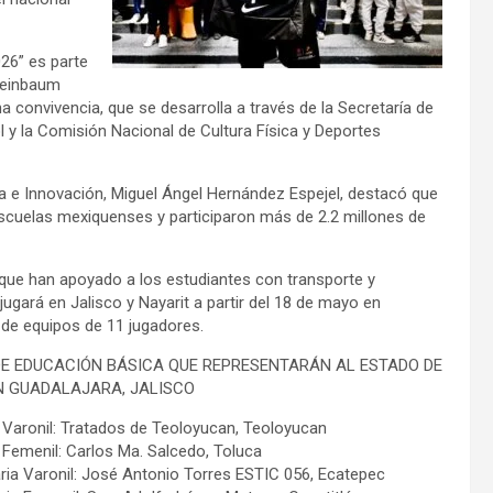
026” es parte
Sheinbaum
a convivencia, que se desarrolla a través de la Secretaría de
l y la Comisión Nacional de Cultura Física y Deportes
gía e Innovación, Miguel Ángel Hernández Espejel, destacó que
l escuelas mexiquenses y participaron más de 2.2 millones de
 que han apoyado a los estudiantes con transporte y
jugará en Jalisco y Nayarit a partir del 18 de mayo en
de equipos de 11 jugadores.
DE EDUCACIÓN BÁSICA QUE REPRESENTARÁN AL ESTADO DE
N GUADALAJARA, JALISCO
ria Varonil: Tratados de Teoloyucan, Teoloyucan
ia Femenil: Carlos Ma. Salcedo, Toluca
daria Varonil: José Antonio Torres ESTIC 056, Ecatepec