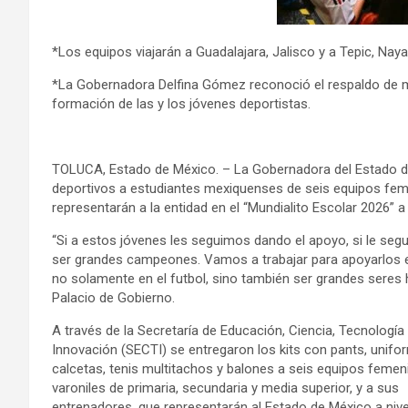
*Los equipos viajarán a Guadalajara, Jalisco y a Tepic, Nay
*La Gobernadora Delfina Gómez reconoció el respaldo de ma
formación de las y los jóvenes deportistas.
TOLUCA, Estado de México. – La Gobernadora del Estado de
deportivos a estudiantes mexiquenses de seis equipos feme
representarán a la entidad en el “Mundialito Escolar 2026” a 
“Si a estos jóvenes les seguimos dando el apoyo, si le seg
ser grandes campeones. Vamos a trabajar para apoyarlos 
no solamente en el futbol, sino también ser grandes sere
Palacio de Gobierno.
A través de la Secretaría de Educación, Ciencia, Tecnología
Innovación (SECTI) se entregaron los kits con pants, unifo
calcetas, tenis multitachos y balones a seis equipos femeni
varoniles de primaria, secundaria y media superior, y a sus
entrenadores, que representarán al Estado de México a nive