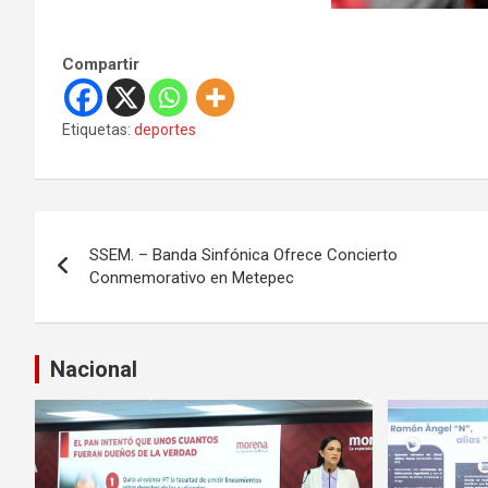
Compartir
Etiquetas:
deportes
N
SSEM. – Banda Sinfónica Ofrece Concierto
a
Conmemorativo en Metepec
v
e
Nacional
g
a