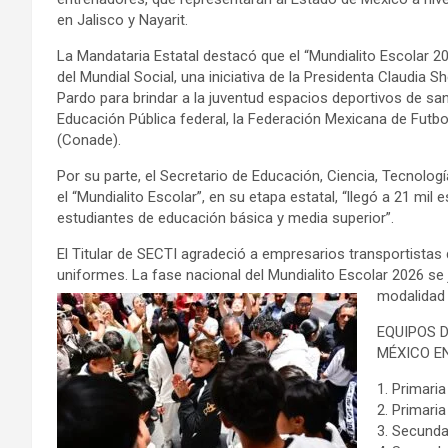
en Jalisco y Nayarit.
La Mandataria Estatal destacó que el “Mundialito Escolar 2
del Mundial Social, una iniciativa de la Presidenta Claudia 
Pardo para brindar a la juventud espacios deportivos de san
Educación Pública federal, la Federación Mexicana de Futbo
(Conade).
Por su parte, el Secretario de Educación, Ciencia, Tecnolo
el “Mundialito Escolar”, en su etapa estatal, “llegó a 21 mi
estudiantes de educación básica y media superior”.
El Titular de SECTI agradeció a empresarios transportistas
uniformes. La fase nacional del Mundialito Escolar 2026 se 
modalidad 
EQUIPOS 
MÉXICO E
1.⁠ ⁠Prima
2.⁠ ⁠Primar
3.⁠ ⁠Secun