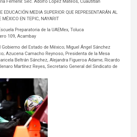
daria Femenil: Sec. Adolfo López Mateos, Cuautitlán
DE EDUCACIÓN MEDIA SUPERIOR QUE REPRESENTARÁN AL
 MÉXICO EN TEPIC, NAYARIT
a Escuela Preparatoria de la UAEMex, Toluca
úmero 109, Acambay
el Gobierno del Estado de México; Miguel Ángel Sánchez
éxico; Azucena Camacho Reynoso, Presidenta de la Mesa
s Maricela Beltrán Sánchez, Alejandra Figueroa Adame; Ricardo
enaro Martínez Reyes, Secretario General del Sindicato de