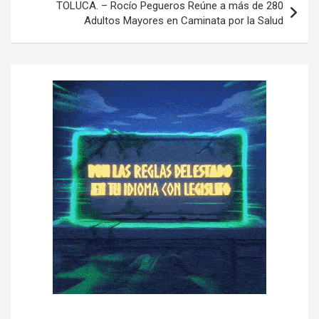
e
TOLUCA. – Rocío Pegueros Reúne a más de 280
Adultos Mayores en Caminata por la Salud
g
a
c
i
ó
n
d
e
e
n
t
r
a