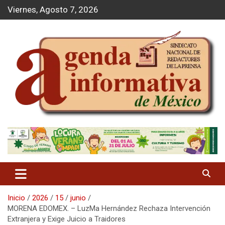
S
Viernes, Agosto 7, 2026
a
l
t
a
r
a
l
c
o
n
t
Agenda Informativa
e
n
i
d
o
Inicio
2026
15
junio
MORENA EDOMEX. – LuzMa Hernández Rechaza Intervención
Extranjera y Exige Juicio a Traidores