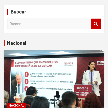
Buscar
B
u
s
c
a
Nacional
r
NACIONAL