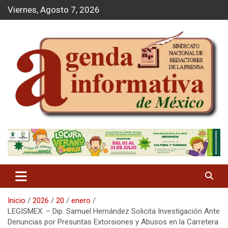
S
Viernes, Agosto 7, 2026
a
l
t
a
r
a
l
c
o
n
t
Agenda Informativa
e
n
i
d
o
Inicio
2026
20
enero
LEGISMEX. – Dip. Samuel Hernández Solicita Investigación Ante
Denuncias por Presuntas Extorsiones y Abusos en la Carretera