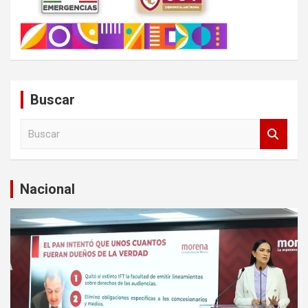
Buscar
B
u
s
c
a
Nacional
r