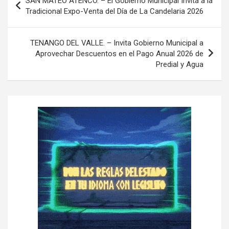
SAN MATEO ATENCO. – El Gobierno Municipal Invita a la
a
Tradicional Expo-Venta del Día de La Candelaria 2026
v
e
TENANGO DEL VALLE. – Invita Gobierno Municipal a
Aprovechar Descuentos en el Pago Anual 2026 de
g
Predial y Agua
a
c
i
ó
n
d
e
e
n
t