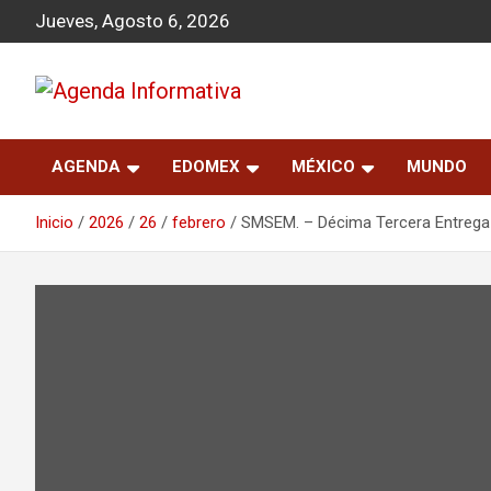
S
Jueves, Agosto 6, 2026
a
l
t
a
Agenda Informativa
r
a
AGENDA
EDOMEX
MÉXICO
MUNDO
l
c
o
Inicio
2026
26
febrero
SMSEM. – Décima Tercera Entrega 
n
t
e
n
i
d
o