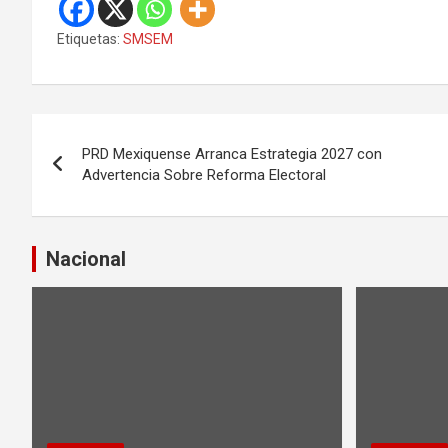
Etiquetas:
SMSEM
N
PRD Mexiquense Arranca Estrategia 2027 con
a
Advertencia Sobre Reforma Electoral
v
e
Nacional
g
a
c
i