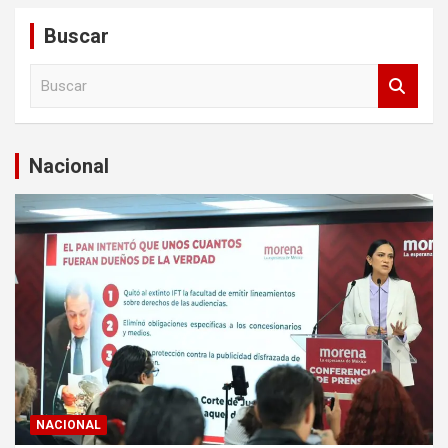
Buscar
B
u
s
c
a
Nacional
r
NACIONAL