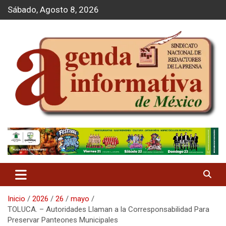
S
Sábado, Agosto 8, 2026
a
l
t
a
r
a
l
c
o
n
t
Agenda Informativa
e
n
i
d
o
Inicio
2026
26
mayo
TOLUCA. – Autoridades Llaman a la Corresponsabilidad Para
Preservar Panteones Municipales