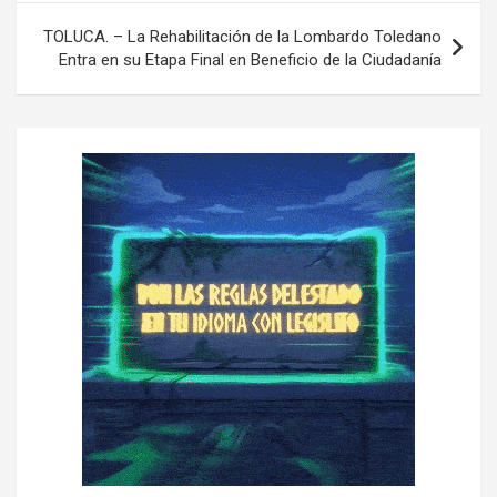
e
TOLUCA. – La Rehabilitación de la Lombardo Toledano
Entra en su Etapa Final en Beneficio de la Ciudadanía
g
a
c
i
ó
n
d
e
e
n
t
r
a