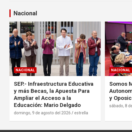
e
Nacional
g
a
c
i
ó
NACIONAL
NACIONAL
n
SEP.- Infraestructura Educativa
Somos Mé
d
y más Becas, la Apuesta Para
Autonom
Ampliar el Acceso a la
y Oposic
e
Educación: Mario Delgado
sábado, 8 d
e
domingo, 9 de agosto del 2026
estrella
n