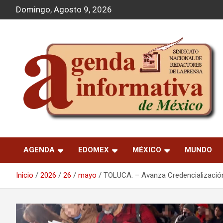
S
Domingo, Agosto 9, 2026
a
l
t
a
r
a
l
c
o
n
t
Agenda Informativa
e
n
AGENDA
EDOMEX
MÉXICO
MUNDO
i
d
o
Inicio
2026
26
mayo
TOLUCA. – Avanza Credencialización