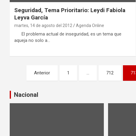
Seguridad, Tema Prioritario: Leydi Fabiola
Leyva García
martes, 14 de agosto del 2012
Agenda Online
El problema actual de inseguridad, es un tema que
aqueja no solo a…
P
Anterior
1
…
712
71
a
g
Nacional
i
n
a