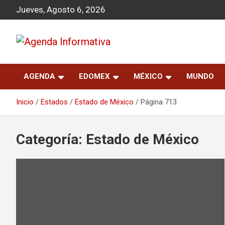
S
Jueves, Agosto 6, 2026
a
l
t
a
Agenda Informativa
r
a
AGENDA
EDOMEX
MÉXICO
MUNDO
l
c
o
Inicio
Estados
Estado de México
Página 713
n
t
e
Categoría:
Estado de México
n
i
d
o