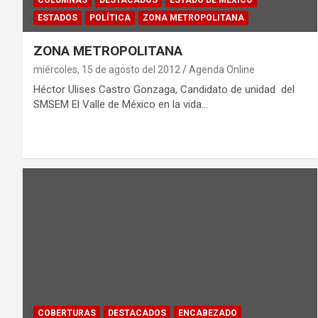
COLUMNAS
DESTACADOS
ESTADO DE MÉXICO
ESTADOS
POLÍTICA
ZONA METROPOLITANA
ZONA METROPOLITANA
miércoles, 15 de agosto del 2012
Agenda Online
Héctor Ulises Castro Gonzaga, Candidato de unidad del
SMSEM El Valle de México en la vida…
COBERTURAS
DESTACADOS
ENCABEZADO