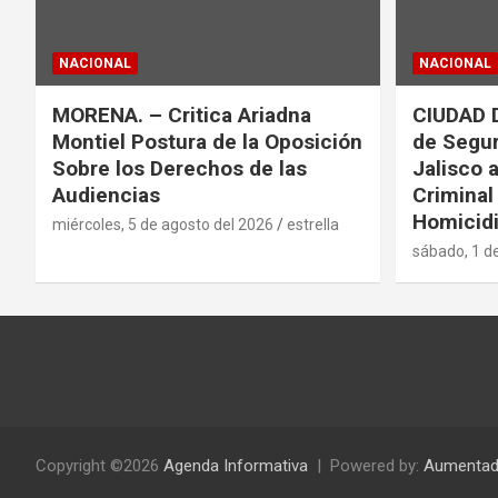
c
NACIONAL
NACIONAL
i
MORENA. – Critica Ariadna
CIUDAD 
ó
Montiel Postura de la Oposición
de Segur
n
Sobre los Derechos de las
Jalisco 
Audiencias
Criminal
d
Homicidi
miércoles, 5 de agosto del 2026
estrella
sábado, 1 d
e
e
n
t
r
Copyright ©2026
Agenda Informativa
Powered by:
Aumentad
a