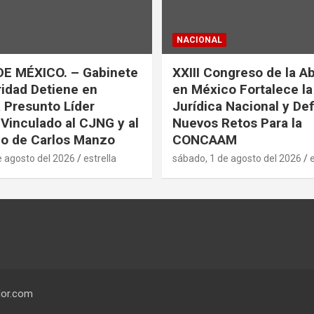
NACIONAL
DE MÉXICO. – Gabinete
XXIII Congreso de la A
idad Detiene en
en México Fortalece l
a Presunto Líder
Jurídica Nacional y De
 Vinculado al CJNG y al
Nuevos Retos Para la
o de Carlos Manzo
CONCAAM
e agosto del 2026
estrella
sábado, 1 de agosto del 2026
e
or.com