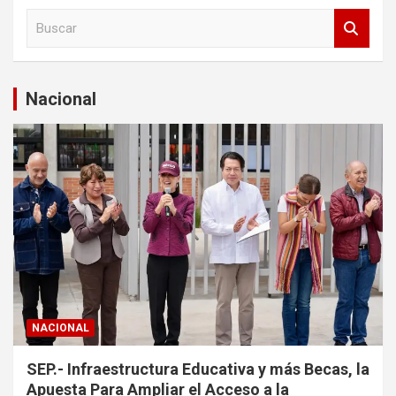
B
u
s
c
a
Nacional
r
NACIONAL
SEP.- Infraestructura Educativa y más Becas, la
Apuesta Para Ampliar el Acceso a la