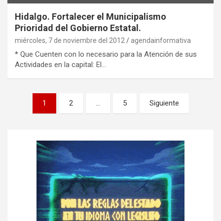
Hidalgo. Fortalecer el Municipalismo
Prioridad del Gobierno Estatal.
miércoles, 7 de noviembre del 2012
agendainformativa
* Que Cuenten con lo necesario para la Atención de sus
Actividades en la capital: El…
P
1
2
…
5
Siguiente
a
g
i
n
a
c
i