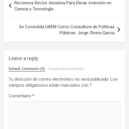
Reconoce Rector Iniciativa Para Elevar Inversión en
a
Ciencia y Tecnología
v
e
Se Consolida UAEM Como Consultora de Políticas
Públicas: Jorge Olvera García
g
a
c
Leave a reply
i
Default Comments (0)
Facebook Comments
ó
Tu dirección de correo electrónico no será publicada.
Los
n
campos obligatorios están marcados con
*
d
Comentario
*
e
e
n
t