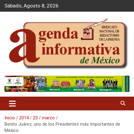
S
Sábado, Agosto 8, 2026
a
l
t
a
r
a
l
c
o
n
t
Agenda Informativa
e
n
i
d
o
Inicio
2014
23
marzo
Benito Juárez, uno de los Presidentes más Importantes de
México