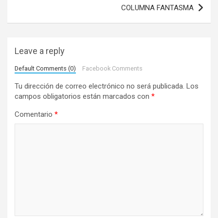
e
COLUMNA FANTASMA
g
a
Leave a reply
c
i
Default Comments (0)
Facebook Comments
ó
Tu dirección de correo electrónico no será publicada.
Los
campos obligatorios están marcados con
*
n
d
Comentario
*
e
e
n
t
r
a