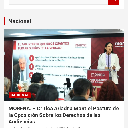
u
s
c
a
Nacional
r
NACIONAL
MORENA. – Critica Ariadna Montiel Postura de
la Oposición Sobre los Derechos de las
Audiencias