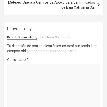
e
Metepec Operará Centros de Apoyo para Damnificados
de Baja California Sur
g
a
c
Leave a reply
i
Default Comments (0)
Facebook Comments
ó
Tu dirección de correo electrónico no será publicada.
Los
n
campos obligatorios están marcados con
*
d
Comentario
*
e
e
n
t
r
a