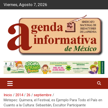
S
Viernes, Agosto 7, 2026
a
l
t
a
r
a
l
c
o
n
t
Agenda Informativa
e
n
i
d
o
Inicio
2014
26
septiembre
Metepec: Quimera, el Festival, es Ejemplo Para Todo el País en
Cuanto a la Cultura: Sebastián, Escultor Participante