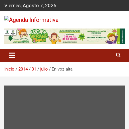
S
Viernes, Agosto 7, 2026
a
l
t
a
Agenda Informativa
r
a
l
c
o
n
Inicio
2014
31
julio
En voz alta
t
e
n
i
d
o