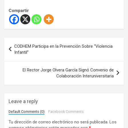
Compartir
N
CODHEM Participa en la Prevención Sobre “Violencia
a
Infantil”
v
e
El Rector Jorge Olvera García Signó Convenio de
Colaboración Interuniversitaria
g
a
c
Leave a reply
i
Default Comments (0)
Facebook Comments
ó
Tu dirección de correo electrónico no será publicada.
Los
n