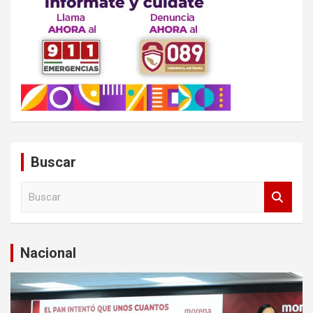
Buscar
B
u
s
c
a
Nacional
r