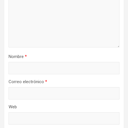
e
n
t
r
a
d
a
Nombre
*
s
Correo electrónico
*
Web