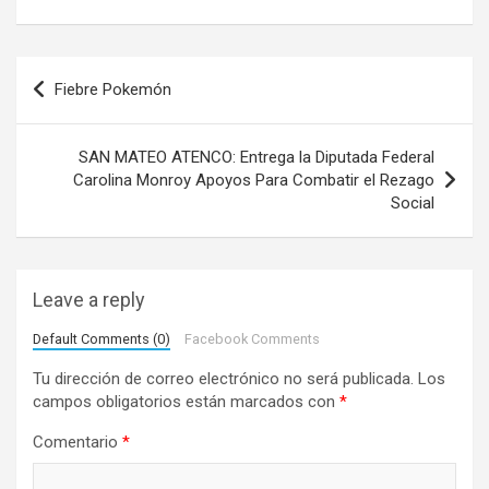
N
Fiebre Pokemón
a
v
SAN MATEO ATENCO: Entrega la Diputada Federal
e
Carolina Monroy Apoyos Para Combatir el Rezago
Social
g
a
c
Leave a reply
i
Default Comments (0)
Facebook Comments
ó
Tu dirección de correo electrónico no será publicada.
Los
n
campos obligatorios están marcados con
*
d
Comentario
*
e