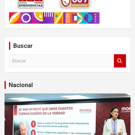
Buscar
B
u
s
c
a
Nacional
r