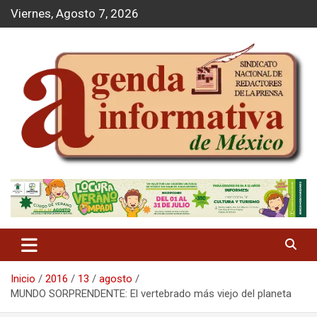
S
Viernes, Agosto 7, 2026
a
l
t
a
r
a
l
c
o
n
t
Agenda Informativa
e
n
i
d
o
Inicio
2016
13
agosto
MUNDO SORPRENDENTE: El vertebrado más viejo del planeta