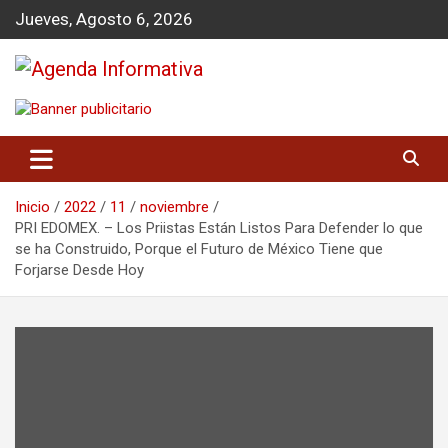
S
Jueves, Agosto 6, 2026
a
l
t
a
Agenda Informativa
r
a
l
c
o
Inicio
2022
11
noviembre
n
PRI EDOMEX. – Los Priistas Están Listos Para Defender lo que
t
se ha Construido, Porque el Futuro de México Tiene que
e
Forjarse Desde Hoy
n
i
d
o