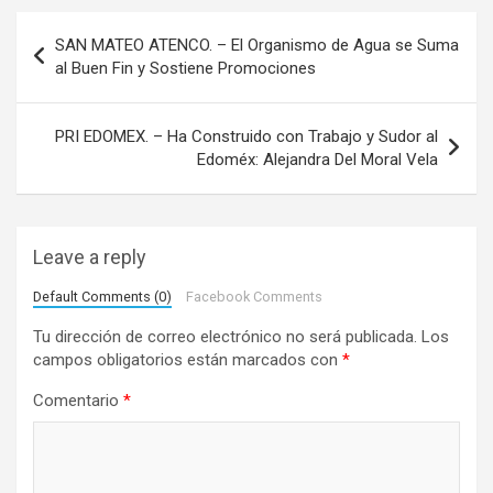
N
SAN MATEO ATENCO. – El Organismo de Agua se Suma
a
al Buen Fin y Sostiene Promociones
v
e
PRI EDOMEX. – Ha Construido con Trabajo y Sudor al
Edoméx: Alejandra Del Moral Vela
g
a
c
Leave a reply
i
Default Comments (0)
Facebook Comments
ó
Tu dirección de correo electrónico no será publicada.
Los
n
campos obligatorios están marcados con
*
d
Comentario
*
e
e
n