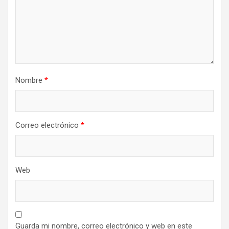
t
r
a
d
a
Nombre
*
s
Correo electrónico
*
Web
Guarda mi nombre, correo electrónico y web en este