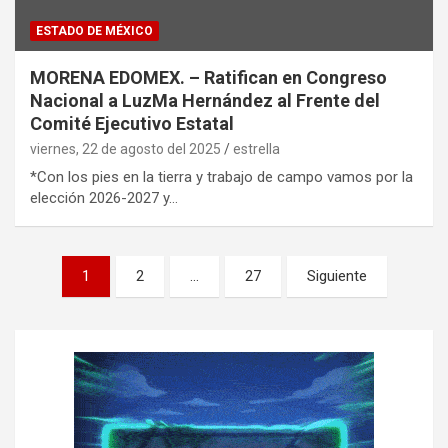
ESTADO DE MÉXICO
MORENA EDOMEX. – Ratifican en Congreso
Nacional a LuzMa Hernández al Frente del
Comité Ejecutivo Estatal
viernes, 22 de agosto del 2025
estrella
*Con los pies en la tierra y trabajo de campo vamos por la
elección 2026-2027 y…
P
1
2
…
27
Siguiente
a
g
i
n
a