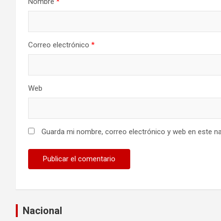
n
Nombre
*
t
r
Correo electrónico
*
a
d
Web
a
s
Guarda mi nombre, correo electrónico y web en este n
Nacional