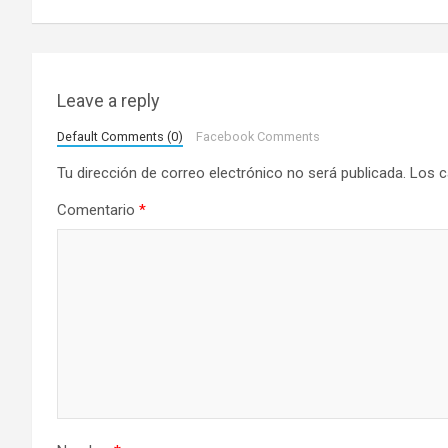
v
e
g
Leave a reply
a
Default Comments (0)
Facebook Comments
c
Tu dirección de correo electrónico no será publicada.
Los c
i
Comentario
*
ó
n
d
e
e