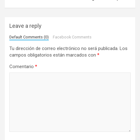
g
a
c
Leave a reply
i
Default Comments (0)
Facebook Comments
ó
Tu dirección de correo electrónico no será publicada.
Los
n
campos obligatorios están marcados con
*
d
Comentario
*
e
e
n
t
r
a
d