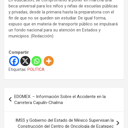
En educación, se comprometió a poner en marcha una
beca universal para los niños y niñas de escuelas públicas
y privadas, desde la primaria hasta la preparatoria con el
fin de que no se queden sin estudiar. De igual forma,
expuso que en materia de transporte público se impulsará
un fondo nacional para su atención en Estados y
municipios. (Redacción)
Compartir
Etiquetas:
POLITICA
N
EDOMEX. – Información Sobre el Accidente en la
a
Carretera Capulín-Chalma
v
e
IMSS y Gobierno del Estado de México Supervisan la
Construcción del Centro de Oncología de Ecatepec