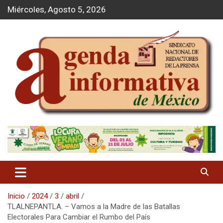
S
Miércoles, Agosto 5, 2026
a
l
t
a
r
a
l
c
o
n
t
Agenda Informativa
e
n
i
d
o
Inicio
2024
3
abril
TLALNEPANTLA. – Vamos a la Madre de las Batallas
Electorales Para Cambiar el Rumbo del País