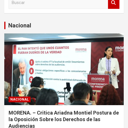
u
s
c
a
Nacional
r
NACIONAL
MORENA. – Critica Ariadna Montiel Postura de
la Oposición Sobre los Derechos de las
Audiencias