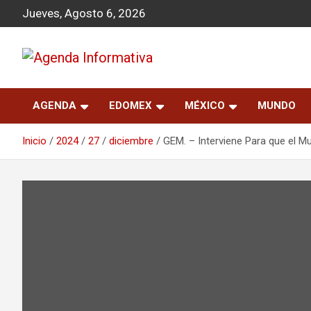
S
Jueves, Agosto 6, 2026
a
l
t
a
Agenda Informativa
r
a
AGENDA
EDOMEX
MÉXICO
MUNDO
l
c
o
Inicio
2024
27
diciembre
GEM. – Interviene Para que el M
n
t
e
n
i
d
o