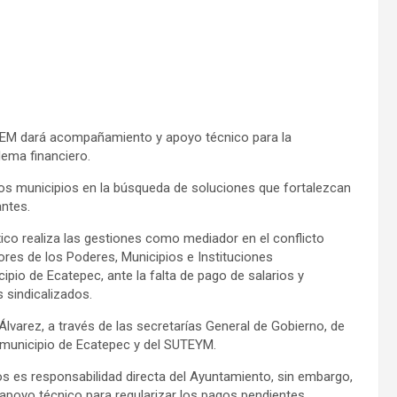
l GEM dará acompañamiento y apoyo técnico para la
ema financiero.
s municipios en la búsqueda de soluciones que fortalezcan
antes.
co realiza las gestiones como mediador en el conflicto
ores de los Poderes, Municipios e Instituciones
pio de Ecatepec, ante la falta de pago de salarios y
 sindicalizados.
lvarez, a través de las secretarías General de Gobierno, de
l municipio de Ecatepec y del SUTEYM.
os es responsabilidad directa del Ayuntamiento, sin embargo,
poyo técnico para regularizar los pagos pendientes.