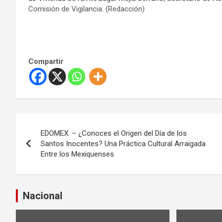
Comisión de Vigilancia. (Redacción)
Compartir
N
EDOMEX. – ¿Conoces el Origen del Día de los
a
Santos Inocentes? Una Práctica Cultural Arraigada
Entre los Mexiquenses
v
e
Nacional
g