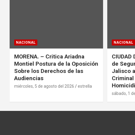
a
c
i
ó
NACIONAL
NACIONAL
n
MORENA. – Critica Ariadna
CIUDAD 
d
Montiel Postura de la Oposición
de Segur
Sobre los Derechos de las
Jalisco 
e
Audiencias
Criminal
Homicidi
e
miércoles, 5 de agosto del 2026
estrella
sábado, 1 d
n
t
r