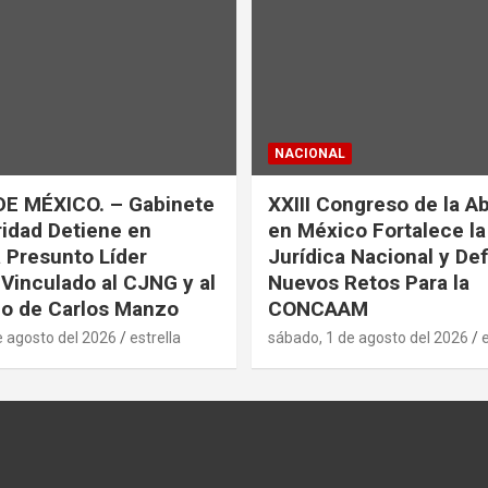
NACIONAL
DE MÉXICO. – Gabinete
XXIII Congreso de la A
idad Detiene en
en México Fortalece l
a Presunto Líder
Jurídica Nacional y De
 Vinculado al CJNG y al
Nuevos Retos Para la
o de Carlos Manzo
CONCAAM
e agosto del 2026
estrella
sábado, 1 de agosto del 2026
e