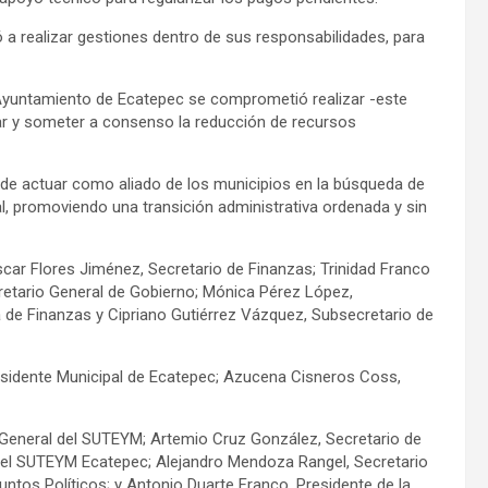
a realizar gestiones dentro de sus responsabilidades, para
l Ayuntamiento de Ecatepec se comprometió realizar -este
zar y someter a consenso la reducción de recursos
de actuar como aliado de los municipios en la búsqueda de
ral, promoviendo una transición administrativa ordenada y sin
scar Flores Jiménez, Secretario de Finanzas; Trinidad Franco
retario General de Gobierno; Mónica Pérez López,
a de Finanzas y Cipriano Gutiérrez Vázquez, Subsecretario de
residente Municipal de Ecatepec; Azucena Cisneros Coss,
o General del SUTEYM; Artemio Cruz González, Secretario de
del SUTEYM Ecatepec; Alejandro Mendoza Rangel, Secretario
ntos Políticos; y Antonio Duarte Franco, Presidente de la