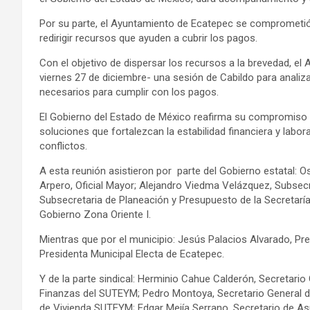
Por su parte, el Ayuntamiento de Ecatepec se comprometió 
redirigir recursos que ayuden a cubrir los pagos.
Con el objetivo de dispersar los recursos a la brevedad, e
viernes 27 de diciembre- una sesión de Cabildo para anali
necesarios para cumplir con los pagos.
El Gobierno del Estado de México reafirma su compromiso 
soluciones que fortalezcan la estabilidad financiera y labo
conflictos.
A esta reunión asistieron por parte del Gobierno estatal: O
Arpero, Oficial Mayor; Alejandro Viedma Velázquez, Subsec
Subsecretaria de Planeación y Presupuesto de la Secretarí
Gobierno Zona Oriente I.
Mientras que por el municipio: Jesús Palacios Alvarado, P
Presidenta Municipal Electa de Ecatepec.
Y de la parte sindical: Herminio Cahue Calderón, Secretari
Finanzas del SUTEYM; Pedro Montoya, Secretario General 
de Vivienda SUTEYM; Edgar Mejía Serrano, Secretario de Asu