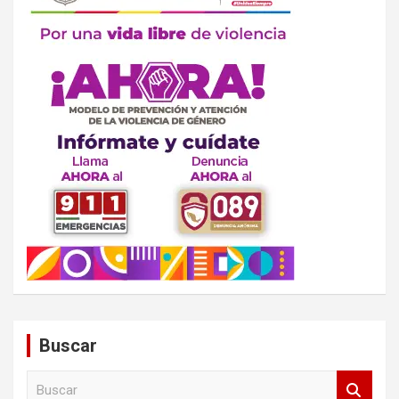
Buscar
B
u