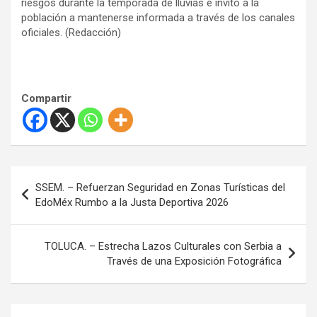
riesgos durante la temporada de lluvias e invitó a la
población a mantenerse informada a través de los canales
oficiales. (Redacción)
Compartir
N
SSEM. – Refuerzan Seguridad en Zonas Turísticas del
a
EdoMéx Rumbo a la Justa Deportiva 2026
v
e
TOLUCA. – Estrecha Lazos Culturales con Serbia a
Través de una Exposición Fotográfica
g
a
c