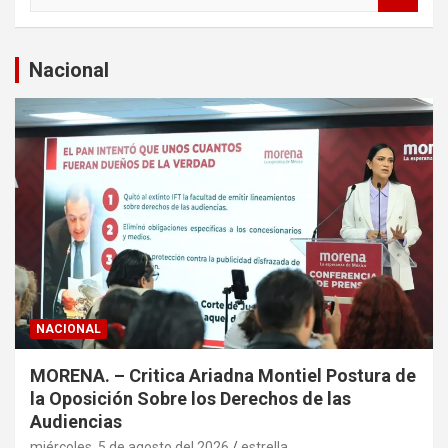
s
c
a
Nacional
r
NACIONAL
MORENA. – Critica Ariadna Montiel Postura de
la Oposición Sobre los Derechos de las
Audiencias
miércoles, 5 de agosto del 2026
estrella