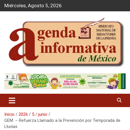
S
Miércoles, Agosto 5, 2026
a
l
t
a
r
a
l
c
o
n
t
Agenda Informativa
e
n
i
d
o
Inicio
2026
5
junio
GEM. – Refuerza Llamado a la Prevención por Temporada de
Lluvias