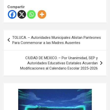
Compartir
N
TOLUCA. – Autoridades Municipales Alistan Panteones
a
Para Conmemorar a las Madres Ausentes
v
e
CIUDAD DE MEXICO. – Por Unanimidad, SEP y
Autoridades Educativas Estatales Acuerdan
g
Modificaciones al Calendario Escolar 2025-2026
a
c
i
ó
n