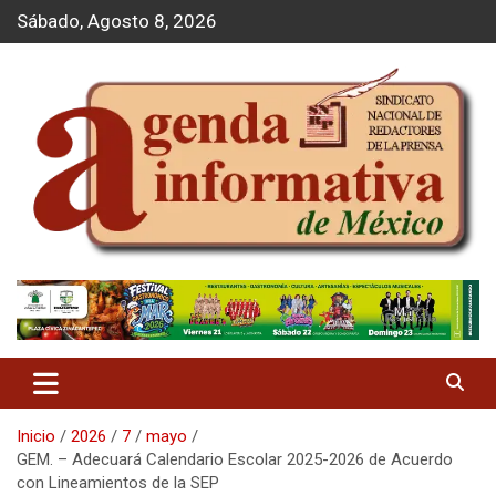
S
Sábado, Agosto 8, 2026
a
l
t
a
r
a
l
c
o
n
t
Agenda Informativa
e
n
i
d
o
Inicio
2026
7
mayo
GEM. – Adecuará Calendario Escolar 2025-2026 de Acuerdo
con Lineamientos de la SEP