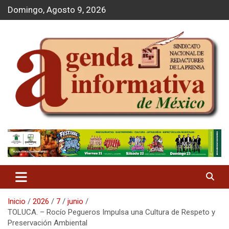
S
Domingo, Agosto 9, 2026
a
l
t
a
r
a
l
c
o
n
t
Agenda Informativa
e
n
i
d
o
Inicio
2026
7
junio
TOLUCA. – Rocío Pegueros Impulsa una Cultura de Respeto y
Preservación Ambiental