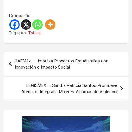
Compartir
Etiquetas:
Toluca
N
UAEMéx. – Impulsa Proyectos Estudiantiles con
a
Innovación e Impacto Social
v
e
LEGISMEX. – Sandra Patricia Santos Promueve
Atención Integral a Mujeres Víctimas de Violencia
g
a
c
i