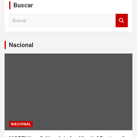
Buscar
B
u
s
c
a
Nacional
r
NACIONAL