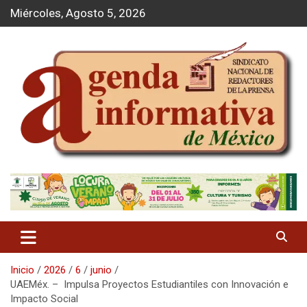
S
Miércoles, Agosto 5, 2026
a
l
t
a
r
a
l
c
o
n
t
Agenda Informativa
e
n
i
d
o
Inicio
2026
6
junio
UAEMéx. – Impulsa Proyectos Estudiantiles con Innovación e
Impacto Social