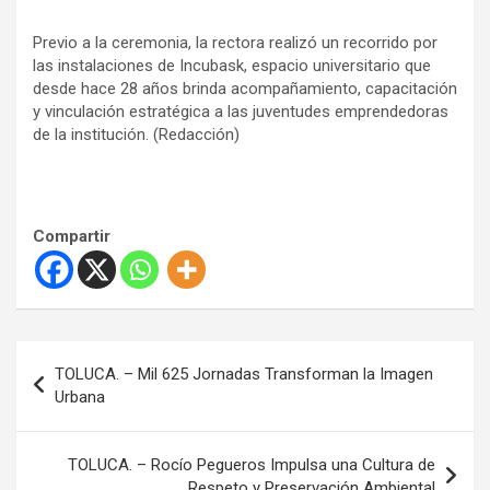
Previo a la ceremonia, la rectora realizó un recorrido por
las instalaciones de Incubask, espacio universitario que
desde hace 28 años brinda acompañamiento, capacitación
y vinculación estratégica a las juventudes emprendedoras
de la institución. (Redacción)
Compartir
N
TOLUCA. – Mil 625 Jornadas Transforman la Imagen
a
Urbana
v
e
TOLUCA. – Rocío Pegueros Impulsa una Cultura de
Respeto y Preservación Ambiental