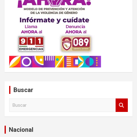
Buscar
B
u
s
c
a
Nacional
r