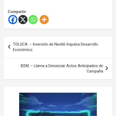
Compartir
N
TOLUCA. – Inversión de Nestlé Impulsa Desarrollo
a
Económico
v
e
IEEM. – Llama a Denunciar Actos Anticipados de
Campaña
g
a
c
i
ó
n