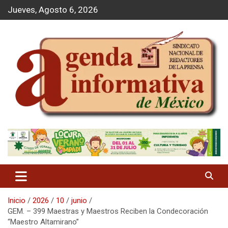
S
Jueves, Agosto 6, 2026
a
l
t
a
r
a
l
c
o
n
t
Agenda Informativa
e
n
i
d
o
Inicio
2026
10
junio
GEM. – 399 Maestras y Maestros Reciben la Condecoración
“Maestro Altamirano”