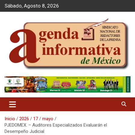
S
Sábado, Agosto 8, 2026
a
l
t
a
r
a
l
c
o
n
t
Agenda Informativa
e
n
i
d
o
Inicio
2026
17
mayo
PJEDOMEX. – Auditores Especializados Evaluarán el
Desempeño Judicial