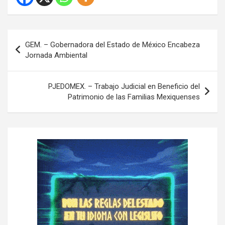
N
GEM. – Gobernadora del Estado de México Encabeza
a
Jornada Ambiental
v
e
PJEDOMEX. – Trabajo Judicial en Beneficio del
Patrimonio de las Familias Mexiquenses
g
a
c
i
ó
n
d
e