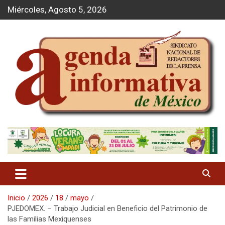
S
Miércoles, Agosto 5, 2026
a
l
t
a
r
a
l
c
o
n
t
Agenda Informativa
e
n
i
d
o
Inicio
2026
18
mayo
PJEDOMEX. – Trabajo Judicial en Beneficio del Patrimonio de
las Familias Mexiquenses