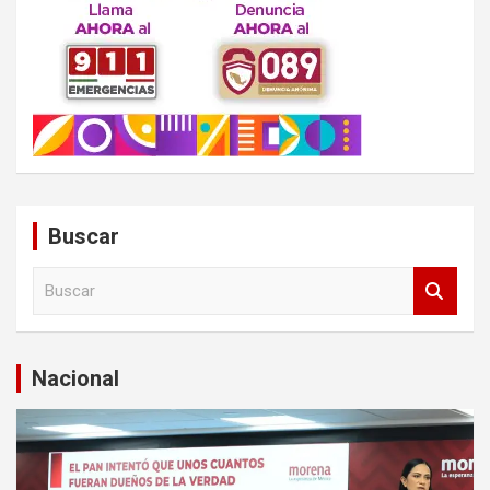
Buscar
B
u
s
c
a
Nacional
r