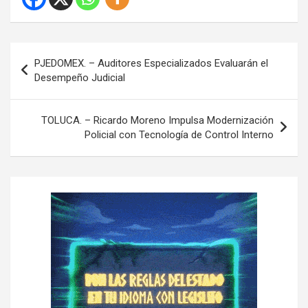
N
PJEDOMEX. – Auditores Especializados Evaluarán el
a
Desempeño Judicial
v
e
TOLUCA. – Ricardo Moreno Impulsa Modernización
Policial con Tecnología de Control Interno
g
a
c
i
ó
n
d
e