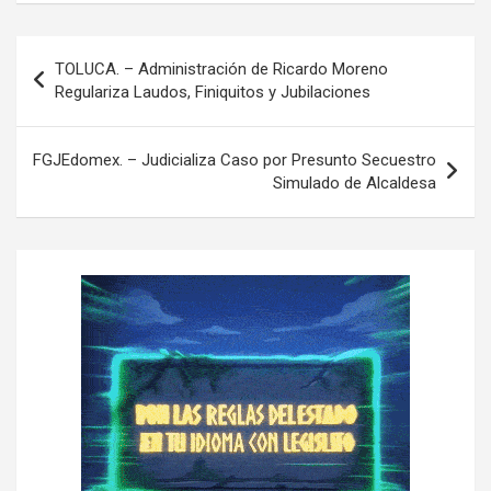
N
TOLUCA. – Administración de Ricardo Moreno
a
Regulariza Laudos, Finiquitos y Jubilaciones
v
e
FGJEdomex. – Judicializa Caso por Presunto Secuestro
Simulado de Alcaldesa
g
a
c
i
ó
n
d
e
e