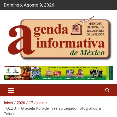
S
Domingo, Agosto 9, 2026
a
l
t
a
r
a
l
c
o
n
t
Agenda Informativa
e
n
i
d
o
Inicio
2026
17
junio
TOLZU. – Graciela Iturbide Trae su Legado Fotográfico a
Toluca