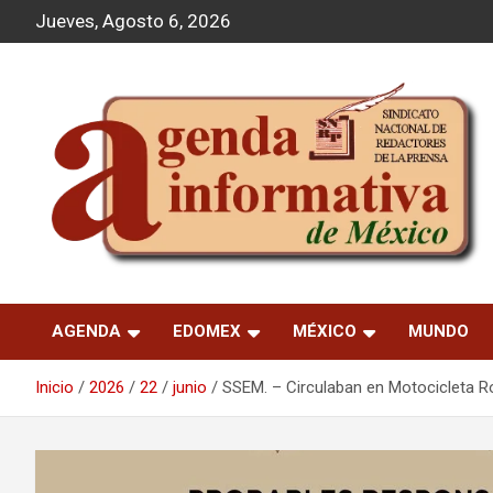
S
Jueves, Agosto 6, 2026
a
l
t
a
r
a
l
c
o
n
t
Agenda Informativa
e
n
AGENDA
EDOMEX
MÉXICO
MUNDO
i
d
o
Inicio
2026
22
junio
SSEM. – Circulaban en Motocicleta 