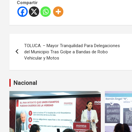
Compartir
N
TOLUCA. – Mayor Tranquilidad Para Delegaciones
a
del Municipio Tras Golpe a Bandas de Robo
Vehicular y Motos
v
e
Nacional
g
a
c
i