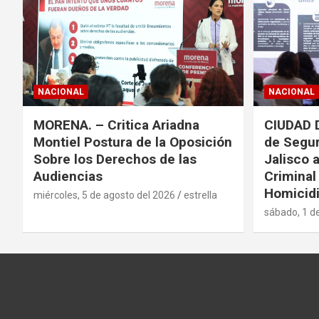
c
i
ó
NACIONAL
NACIONAL
n
MORENA. – Critica Ariadna
CIUDAD 
d
Montiel Postura de la Oposición
de Segur
Sobre los Derechos de las
Jalisco 
e
Audiencias
Criminal
Homicidi
e
miércoles, 5 de agosto del 2026
estrella
sábado, 1 d
n
t
r
a