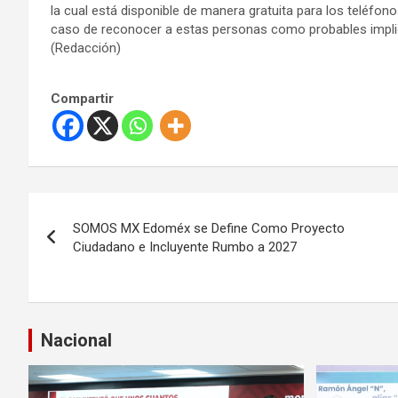
la cual está disponible de manera gratuita para los teléfono
caso de reconocer a estas personas como probables implic
(Redacción)
Compartir
N
SOMOS MX Edoméx se Define Como Proyecto
a
Ciudadano e Incluyente Rumbo a 2027
v
e
Nacional
g
a