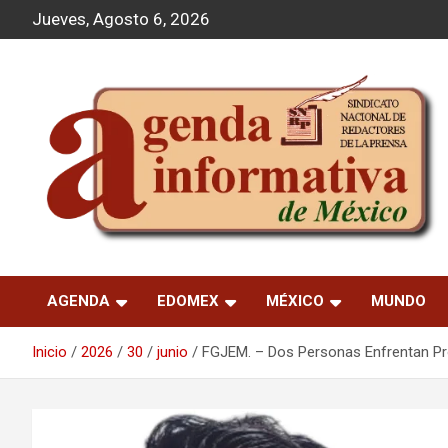
S
Jueves, Agosto 6, 2026
a
l
t
a
r
a
l
c
o
n
t
Agenda Informativa
e
n
AGENDA
EDOMEX
MÉXICO
MUNDO
i
d
o
Inicio
2026
30
junio
FGJEM. – Dos Personas Enfrentan Pro