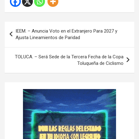
N
IEEM. – Anuncia Voto en el Extranjero Para 2027 y
a
Ajusta Lineamientos de Paridad
v
e
TOLUCA. – Será Sede de la Tercera Fecha de la Copa
Toluqueña de Ciclismo
g
a
c
i
ó
n
d
e