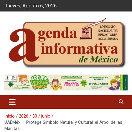
S
Jueves, Agosto 6, 2026
a
l
t
a
r
a
l
c
o
n
t
Agenda Informativa
e
n
i
d
o
Inicio
2026
30
junio
UAEMéx. – Protege Símbolo Natural y Cultural: el Árbol de las
Manitas