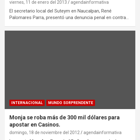
viernes, 11 de enero del 2013
agendainformativa
El secretario local del Suteym en Naucalpan, René
Palomares Parra, presentó una denuncia penal en contra…
INTERNACIONAL
MUNDO SORPRENDENTE
Monja se roba más de 300 mil dólares para
apostar en Casinos.
domingo, 18 de noviembre del 2012
agendainformativa