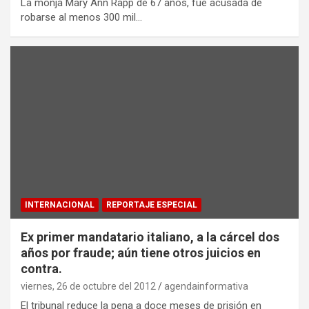
La monja Mary Ann Rapp de 67 años, fue acusada de
robarse al menos 300 mil…
INTERNACIONAL
REPORTAJE ESPECIAL
Ex primer mandatario italiano, a la cárcel dos
años por fraude; aún tiene otros juicios en
contra.
viernes, 26 de octubre del 2012
agendainformativa
El tribunal reduce la pena a doce meses de prisión en