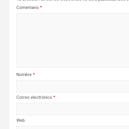
i
Comentario
*
ó
n
d
e
e
Nombre
*
n
t
Correo electrónico
*
r
a
Web
d