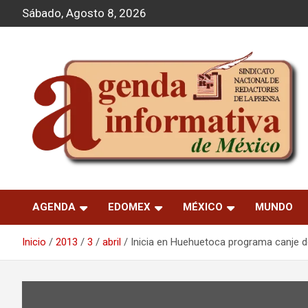
S
Sábado, Agosto 8, 2026
a
l
t
a
r
a
l
c
o
n
t
Agenda Informativa
e
n
AGENDA
EDOMEX
MÉXICO
MUNDO
i
d
o
Inicio
2013
3
abril
Inicia en Huehuetoca programa canje 