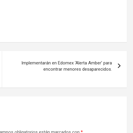
Implementarán en Edomex ‘Alerta Amber’ para
encontrar menores desaparecidos.
ampos obligatorios están marcados con
*