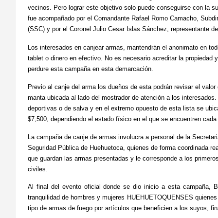
vecinos. Pero lograr este objetivo solo puede conseguirse con la s
fue acompañado por el Comandante Rafael Romo Camacho, Subdirect
(SSC) y por el Coronel Julio Cesar Islas Sánchez, representante de
Los interesados en canjear armas, mantendrán el anonimato en todo
tablet o dinero en efectivo. No es necesario acreditar la propiedad y
perdure esta campaña en esta demarcación.
Previo al canje del arma los dueños de esta podrán revisar el valor
manta ubicada al lado del mostrador de atención a los interesados
deportivas o de salva y en el extremo opuesto de esta lista se ubi
$7,500, dependiendo el estado físico en el que se encuentren cada 
La campaña de canje de armas involucra a personal de la Secretar
Seguridad Pública de Huehuetoca, quienes de forma coordinada real
que guardan las armas presentadas y le corresponde a los primeros 
civiles.
Al final del evento oficial donde se dio inicio a esta campaña, 
tranquilidad de hombres y mujeres HUEHUETOQUENSES quienes a par
tipo de armas de fuego por artículos que beneficien a los suyos, fin