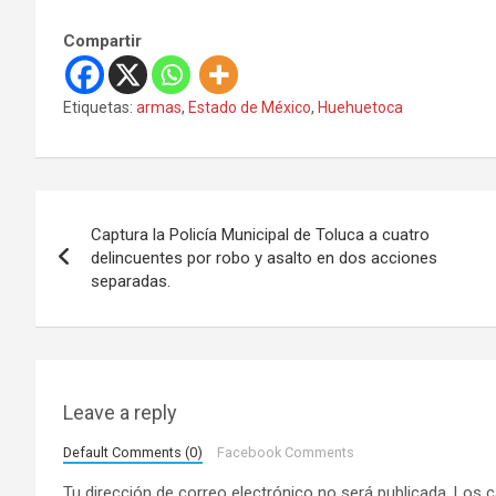
Compartir
Etiquetas:
armas
,
Estado de México
,
Huehuetoca
N
Captura la Policía Municipal de Toluca a cuatro
a
delincuentes por robo y asalto en dos acciones
separadas.
v
e
g
Leave a reply
a
Default Comments (0)
Facebook Comments
c
Tu dirección de correo electrónico no será publicada.
Los c