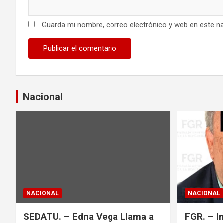
a
Guarda mi nombre, correo electrónico y web en este n
s
Nacional
NACIONAL
NACIONAL
SEDATU. – Edna Vega Llama a
FGR. – I