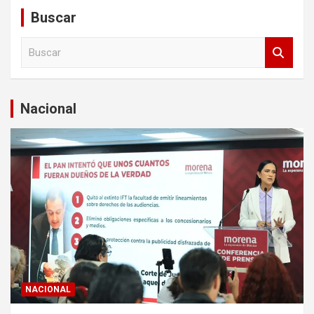
Buscar
B
u
s
c
a
Nacional
r
NACIONAL