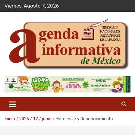
S
Viernes, Agosto 7, 2026
a
l
t
a
r
a
l
c
o
n
t
Agenda Informativa
e
n
i
d
o
Inicio
2026
12
junio
Homenaje y Reconocimiento